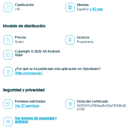
Clasificación
Idiomas
+16
Español
y 43 más
Modelo de distribución
Precios
Licencia
Gratis
Propietaria
Copyright © 2026 All Android
Apps
¿Por qué se ha publicado esta aplicación en Uptodown?
(Más información)
Seguridad y privacidad
Permisos solicitados
Firma del certificado
Ver 27 permisos
1637f4f7c0568ad9c05a73f456d0
e7d9
Ver informe de seguridad y
antivirus