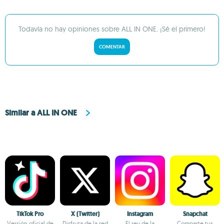
Todavía no hay opiniones sobre ALL IN ONE. ¡Sé el primero!
COMENTAR
Similar a ALL IN ONE
TikTok Pro
X (Twitter)
Instagram
Snapchat
Versión oficial de
Disfruta de la red
El rey de la
Comparte tus