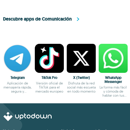
Descubre apps de Comunicación
Telegram
TikTok Pro
X (Twitter)
WhatsApp
Messenger
Aplicación de
Versión oficial de
Disfruta de la red
mensajería rápida,
TikTok para el
social más escueta
La forma más fácil
segura y
mercado europeo
en todo momento
y cómoda de
multiplataforma
hablar con tus
amigos