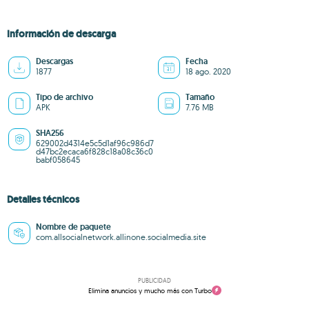
Información de descarga
Descargas
Fecha
1877
18 ago. 2020
Tipo de archivo
Tamaño
APK
7.76 MB
SHA256
629002d4314e5c5d1af96c986d7
d47bc2ecaca6f828c18a08c36c0
babf058645
Detalles técnicos
Nombre de paquete
com.allsocialnetwork.allinone.socialmedia.site
PUBLICIDAD
Elimina anuncios y mucho más con Turbo