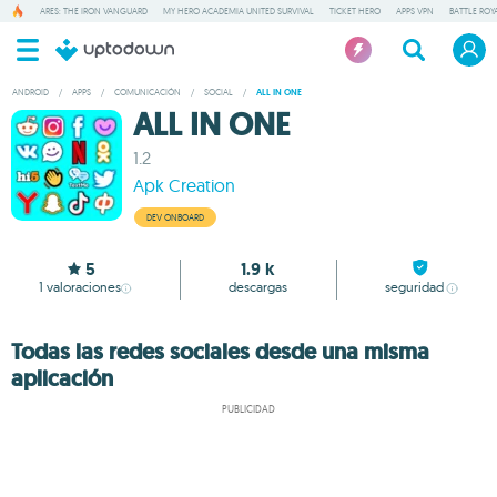
ARES: THE IRON VANGUARD
MY HERO ACADEMIA UNITED SURVIVAL
TICKET HERO
APPS VPN
BATTLE ROY
ANDROID
/
APPS
/
COMUNICACIÓN
/
SOCIAL
/
ALL IN ONE
ALL IN ONE
1.2
Apk Creation
DEV ONBOARD
5
1.9 k
1
valoraciones
descargas
seguridad
Todas las redes sociales desde una misma
aplicación
PUBLICIDAD